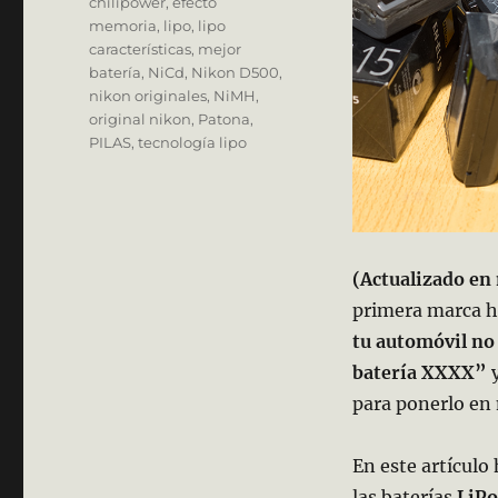
chilipower
,
efecto
memoria
,
lipo
,
lipo
características
,
mejor
batería
,
NiCd
,
Nikon D500
,
nikon originales
,
NiMH
,
original nikon
,
Patona
,
PILAS
,
tecnología lipo
(Actualizado en
primera marca h
tu automóvil no 
batería XXXX”
para ponerlo en 
En este artículo
las baterías
LiPo