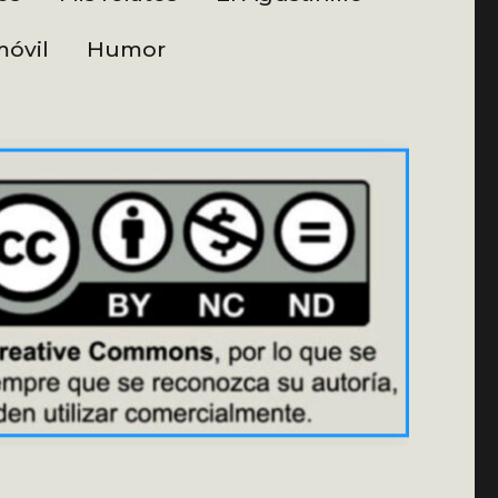
óvil
Humor