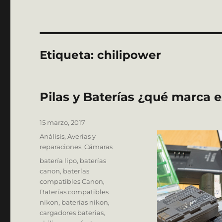
Etiqueta:
chilipower
Pilas y Baterías ¿qué marca 
Publicado
15 marzo, 2017
el
Categorías
Análisis
,
Averías y
reparaciones
,
Cámaras
Etiquetas
batería lipo
,
baterías
canon
,
baterías
compatibles Canon
,
Baterías compatibles
nikon
,
baterías nikon
,
cargadores baterias
,