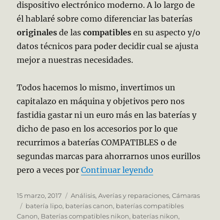
dispositivo electrónico moderno. A lo largo de
él hablaré sobre como diferenciar las baterías
originales
de las
compatibles
en su aspecto y/o
datos técnicos para poder decidir cual se ajusta
mejor a nuestras necesidades.
Todos hacemos lo mismo, invertimos un
capitalazo en máquina y objetivos pero nos
fastidia gastar ni un euro más en las baterías y
dicho de paso en los accesorios por lo que
recurrimos a baterías COMPATIBLES o de
segundas marcas para ahorrarnos unos eurillos
«Pilas y Batería
pero a veces por
Continuar leyendo
Publicado
Categorías
15 marzo, 2017
Análisis
,
Averías y reparaciones
,
Cámaras
el
Etiquetas
batería lipo
,
baterías canon
,
baterías compatibles
Canon
,
Baterías compatibles nikon
,
baterías nikon
,