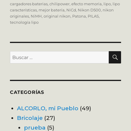
cargadores baterias
,
chilipower
,
efecto memoria
,
lipo
,
lipo
características
,
mejor batería
,
NiCd
,
Nikon D500
,
nikon
originales
,
NiMH
,
original nikon
,
Patona
,
PILAS
,
tecnología lipo
BU
Buscar
por:
CATEGORÍAS
ALCORLO, mi Pueblo
(49)
Bricolaje
(27)
prueba
(5)