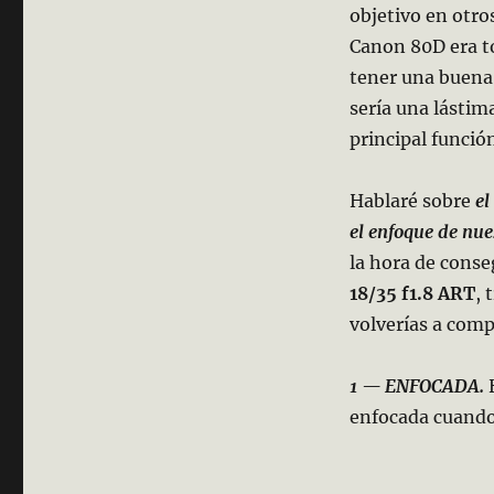
objetivo en otro
Canon 80D era to
tener una buena 
sería una lástim
principal funció
Hablaré sobre
el
el enfoque de nue
la hora de conse
18/35 f1.8 ART
, 
volverías a comp
1 — ENFOCADA.
H
enfocada cuando