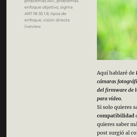
problemas ART
,
problemas
enfoque objetivo
,
sigma
ART 18-35 1.8
,
tipos de
enfoque
,
visión directa
liveview
Aquí hablaré de
cámaras fotográfi
del firmware de l
para vídeo.
Si solo quieres 
compatibilidad
quieres saber m
post surgió al c