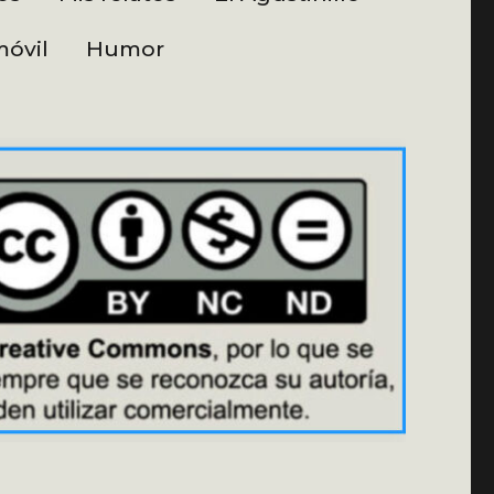
óvil
Humor