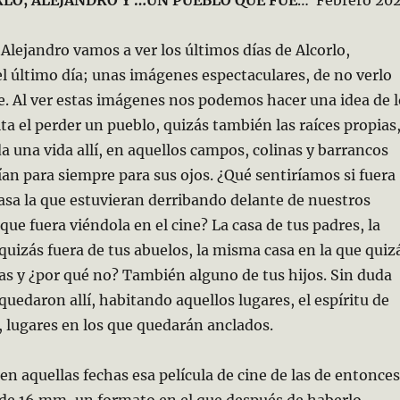
 Alejandro vamos a ver los últimos días de Alcorlo,
 último día; unas imágenes espectaculares, de no verlo
e. Al ver estas imágenes nos podemos hacer una idea de l
lta el perder un pueblo, quizás también las raíces propias
a una vida allí, en aquellos campos, colinas y barrancos
an para siempre para sus ojos. ¿Qué sentiríamos si fuera
asa la que estuvieran derribando delante de nuestros
que fuera viéndola en el cine? La casa de tus padres, la
uizás fuera de tus abuelos, la misma casa en la que quiz
s y ¿por qué no? También alguno de tus hijos. Sin duda
uedaron allí, habitando aquellos lugares, el espíritu de
 lugares en los que quedarán anclados.
en aquellas fechas esa película de cine de las de entonces
 de 16 mm, un formato en el que después de haberlo