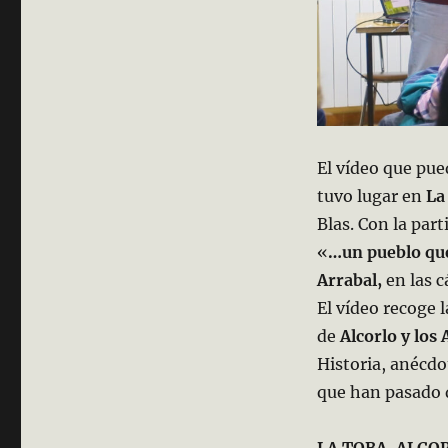
El vídeo que pue
tuvo lugar en
La
Blas. Con la par
«
…un pueblo qu
Arrabal,
en las 
El vídeo recoge 
de
Alcorlo y los 
Historia, anécdo
que han pasado d
LA TOBA, ALCO