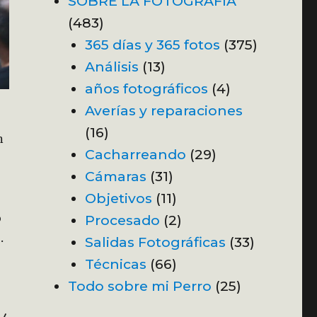
SOBRE LA FOTOGRAFÍA
(483)
365 días y 365 fotos
(375)
Análisis
(13)
años fotográficos
(4)
Averías y reparaciones
(16)
n
Cacharreando
(29)
Cámaras
(31)
Objetivos
(11)
o
Procesado
(2)
.
Salidas Fotográficas
(33)
Técnicas
(66)
Todo sobre mi Perro
(25)
24