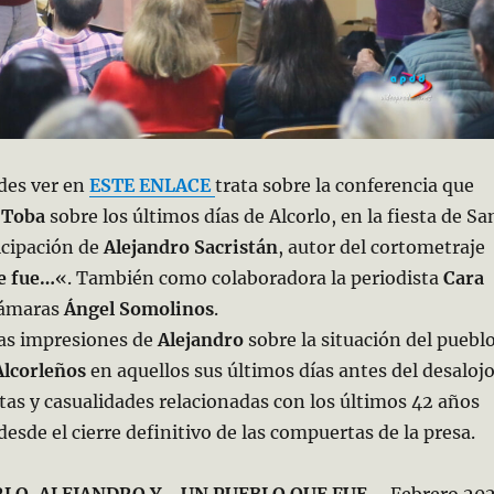
des ver en
ESTE ENLACE
trata sobre la conferencia que
 Toba
sobre los últimos días de Alcorlo, en la fiesta de Sa
ticipación de
Alejandro Sacristán
, autor del cortometraje
e fue…
«. También como colaboradora la periodista
Cara
cámaras
Ángel Somolinos
.
las impresiones de
Alejandro
sobre la situación del puebl
Alcorleños
en aquellos sus últimos días antes del desalojo
tas y casualidades relacionadas con los últimos 42 años
esde el cierre definitivo de las compuertas de la presa.
RLO, ALEJANDRO Y …UN PUEBLO QUE FUE
… Febrero 20