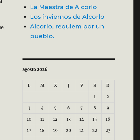
a
La Maestra de Alcorlo
Los inviernos de Alcorlo
Alcorlo, requiem por un
ue
pueblo.
enta que devastó Alcorlo.»
agosto 2026
L
M
X
J
V
S
D
1
2
3
4
5
6
7
8
9
10
11
12
13
14
15
16
17
18
19
20
21
22
23