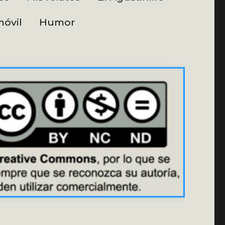
óvil
Humor