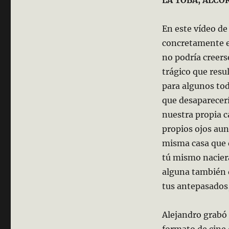
En este vídeo de
concretamente el
no podría creers
trágico que resu
para algunos tod
que desaparecerí
nuestra propia c
propios ojos aun
misma casa que q
tú mismo naciera
alguna también q
tus antepasados,
Alejandro grabó 
formato de cine