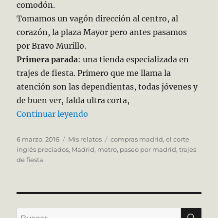
comodón.
Tomamos un vagón dirección al centro, al
corazón, la plaza Mayor pero antes pasamos
por Bravo Murillo.
Primera parada
: una tienda especializada en
trajes de fiesta. Primero que me llama la
atención son las dependientas, todas jóvenes y
de buen ver, falda ultra corta,
«Extraños en Madrid»
Continuar leyendo
Publicado
Categorías
Etiquetas
6 marzo, 2016
Mis relatos
compras madrid
,
el corte
el
inglés preciados
,
Madrid
,
metro
,
paseo por madrid
,
trajes
de fiesta
BU
Buscar