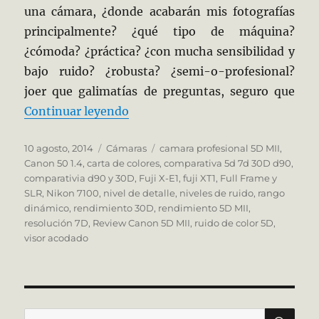
una cámara, ¿donde acabarán mis fotografías
principalmente? ¿qué tipo de máquina?
¿cómoda? ¿práctica? ¿con mucha sensibilidad y
bajo ruido? ¿robusta? ¿semi-o-profesional?
joer que galimatías de preguntas, seguro que
«La Elegida»
Continuar leyendo
Publicado
Categorías
Etiquetas
10 agosto, 2014
Cámaras
camara profesional 5D MII
,
el
Canon 50 1.4
,
carta de colores
,
comparativa 5d 7d 30D d90
,
comparativia d90 y 30D
,
Fuji X-E1
,
fuji XT1
,
Full Frame y
SLR
,
Nikon 7100
,
nivel de detalle
,
niveles de ruido
,
rango
dinámico
,
rendimiento 30D
,
rendimiento 5D MII
,
resolución 7D
,
Review Canon 5D MII
,
ruido de color 5D
,
visor acodado
BU
Buscar