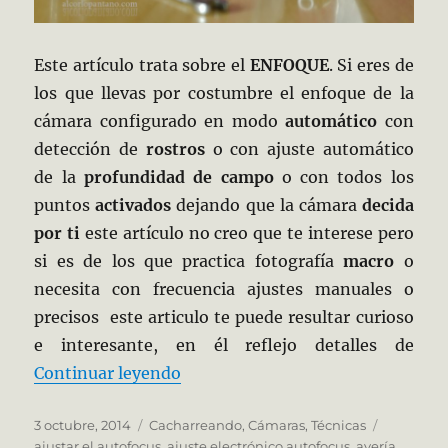
Este artículo trata sobre el
ENFOQUE
. Si eres de
los que llevas por costumbre el enfoque de la
cámara configurado en modo
automático
con
detección de
rostros
o con ajuste automático
de la
profundidad de campo
o con todos los
puntos
activados
dejando que la cámara
decida
por ti
este artículo no creo que te interese pero
si es de los que practica fotografía
macro
o
necesita con frecuencia ajustes manuales o
precisos este articulo te puede resultar curioso
e interesante, en él reflejo detalles de
«Mecánica de las cámaras Reflex
Continuar leyendo
Publicado
Categorías
Etiquetas
3 octubre, 2014
Cacharreando
,
Cámaras
,
Técnicas
el
ajustar el autofocus
,
ajuste electrónico autofocus
,
avería