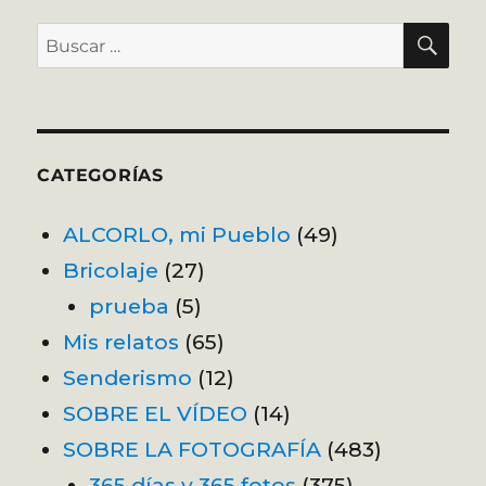
BU
Buscar
por:
CATEGORÍAS
ALCORLO, mi Pueblo
(49)
Bricolaje
(27)
prueba
(5)
Mis relatos
(65)
Senderismo
(12)
SOBRE EL VÍDEO
(14)
SOBRE LA FOTOGRAFÍA
(483)
365 días y 365 fotos
(375)