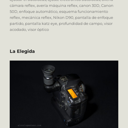
cámara reflex
,
avería máquina reflex
,
canon 30D
,
Canon
50D
,
enfoque automático
,
esquema funcionamiento
reflex
,
mecánica reflex
,
Nikon D90
,
pantalla de enfoque
partido
,
pantalla katz eye
,
profundidad de campo
,
visor
acodado
,
visor óptico
La Elegida