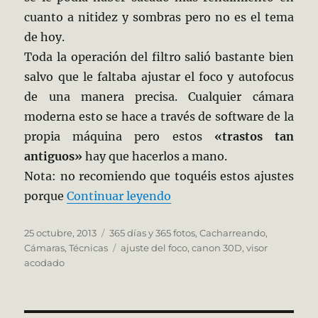
cuanto a nitidez y sombras pero no es el tema
de hoy.
Toda la operación del filtro salió bastante bien
salvo que le faltaba ajustar el foco y autofocus
de una manera precisa. Cualquier cámara
moderna esto se hace a través de software de la
propia máquina pero estos
«trastos tan
antiguos»
hay que hacerlos a mano.
Nota: no recomiendo que toquéis estos ajustes
«297/365 Microajustes»
porque
Continuar leyendo
Publicado
Categorías
25 octubre, 2013
365 días y 365 fotos
,
Cacharreando
,
el
Etiquetas
Cámaras
,
Técnicas
ajuste del foco
,
canon 30D
,
visor
acodado