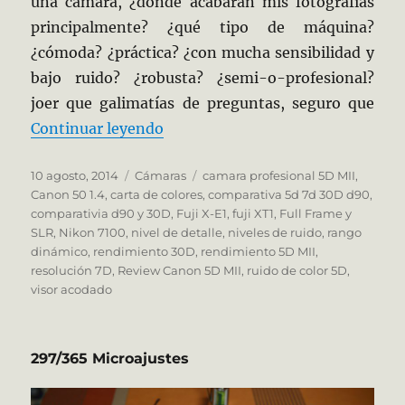
una cámara, ¿donde acabarán mis fotografías
principalmente? ¿qué tipo de máquina?
¿cómoda? ¿práctica? ¿con mucha sensibilidad y
bajo ruido? ¿robusta? ¿semi-o-profesional?
joer que galimatías de preguntas, seguro que
«La Elegida»
Continuar leyendo
Publicado
Categorías
Etiquetas
10 agosto, 2014
Cámaras
camara profesional 5D MII
,
el
Canon 50 1.4
,
carta de colores
,
comparativa 5d 7d 30D d90
,
comparativia d90 y 30D
,
Fuji X-E1
,
fuji XT1
,
Full Frame y
SLR
,
Nikon 7100
,
nivel de detalle
,
niveles de ruido
,
rango
dinámico
,
rendimiento 30D
,
rendimiento 5D MII
,
resolución 7D
,
Review Canon 5D MII
,
ruido de color 5D
,
visor acodado
297/365 Microajustes