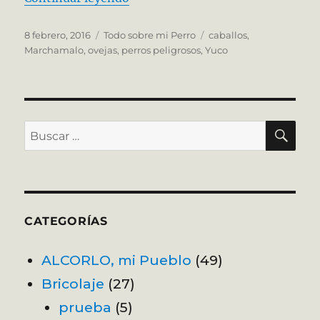
Publicado
Categorías
Etiquetas
8 febrero, 2016
Todo sobre mi Perro
caballos
,
el
Marchamalo
,
ovejas
,
perros peligrosos
,
Yuco
BU
Buscar
por:
CATEGORÍAS
ALCORLO, mi Pueblo
(49)
Bricolaje
(27)
prueba
(5)