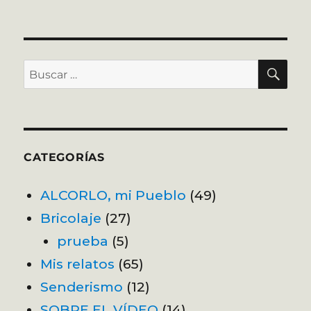
BU
Buscar
por:
CATEGORÍAS
ALCORLO, mi Pueblo
(49)
Bricolaje
(27)
prueba
(5)
Mis relatos
(65)
Senderismo
(12)
SOBRE EL VÍDEO
(14)