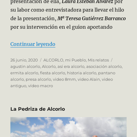
presentación de ella,
Laura Esteban Álvarez
por
su labor como entrevistadora para llevar el hilo
de la presentación,
Mª Teresa Gutiérrez Barranco
por su intervención en el guion aportando
«Así era Alcorlo, 1968»
Continuar leyendo
Publicado
Categorías
Etiquetas
26 junio, 2020
ALCORLO, mi Pueblo
,
Mis relatos
el
agustin alcorlo
,
Alcorlo
,
así era alcorlo
,
asociación alcorlo
,
ermita alcorlo
,
fiesta alcorlo
,
historia alcorlo
,
pantano
alcorlo
,
presa alcorlo
,
video 8mm
,
video Alain
,
video
antiguo
,
vídeo macro
La Pedriza de Alcorlo