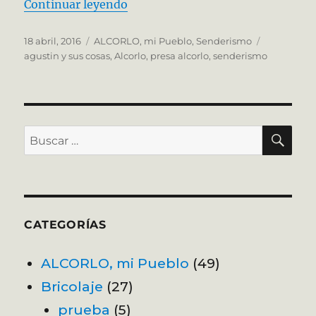
«La Pedriza de Alcorlo»
Continuar leyendo
Publicado
Categorías
Etiquetas
18 abril, 2016
ALCORLO, mi Pueblo
,
Senderismo
el
agustin y sus cosas
,
Alcorlo
,
presa alcorlo
,
senderismo
BU
Buscar
por:
CATEGORÍAS
ALCORLO, mi Pueblo
(49)
Bricolaje
(27)
prueba
(5)