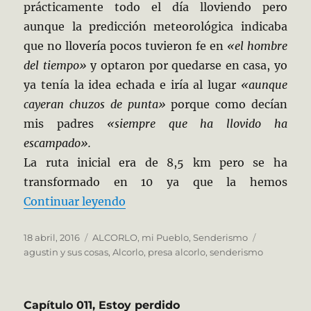
prácticamente todo el día lloviendo pero
aunque la predicción meteorológica indicaba
que no llovería pocos tuvieron fe en
«el hombre
del tiempo»
y optaron por quedarse en casa, yo
ya tenía la idea echada e iría al lugar
«aunque
cayeran chuzos de punta»
porque como decían
mis padres
«siempre que ha llovido ha
escampado».
La ruta inicial era de 8,5 km pero se ha
transformado en 10 ya que la hemos
«La Pedriza de Alcorlo»
Continuar leyendo
Publicado
Categorías
Etiquetas
18 abril, 2016
ALCORLO, mi Pueblo
,
Senderismo
el
agustin y sus cosas
,
Alcorlo
,
presa alcorlo
,
senderismo
Capítulo 011, Estoy perdido