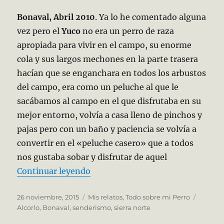
Bonaval, Abril 2010
. Ya lo he comentado alguna
vez pero el
Yuco
no era un perro de raza
apropiada para vivir en el campo, su enorme
cola y sus largos mechones en la parte trasera
hacían que se enganchara en todos los arbustos
del campo, era como un peluche al que le
sacábamos al campo en el que disfrutaba en su
mejor entorno, volvía a casa lleno de pinchos y
pajas pero con un baño y paciencia se volvía a
convertir en el «peluche casero» que a todos
nos gustaba sobar y disfrutar de aquel
«Capítulo 011, Estoy perdido»
Continuar leyendo
Publicado
Categorías
Etiquet
26 noviembre, 2015
Mis relatos
,
Todo sobre mi Perro
el
Alcorlo
,
Bonaval
,
senderismo
,
sierra norte