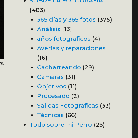
SOBRE LA FOTOGRAFÍA
(483)
365 días y 365 fotos
(375)
Análisis
(13)
años fotográficos
(4)
Averías y reparaciones
(16)
va
Cacharreando
(29)
Cámaras
(31)
Objetivos
(11)
Procesado
(2)
Salidas Fotográficas
(33)
Técnicas
(66)
s
Todo sobre mi Perro
(25)
e