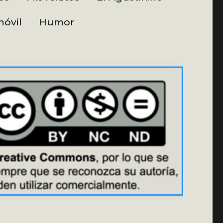
óvil
Humor