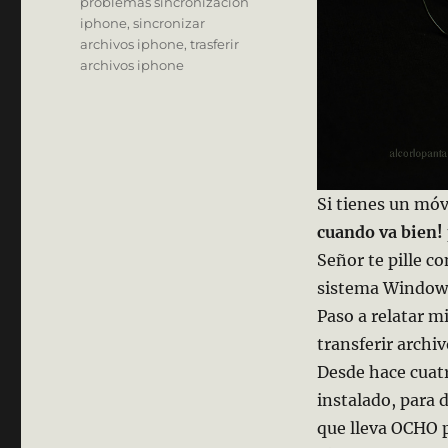
problemas sincronización
iphone
,
sincronizar
archivos iphone
,
trasferir
archivos iphone
Si tienes un móv
cuando va bien!
Señor te pille c
sistema Windows
Paso a relatar m
transferir archiv
Desde hace cua
instalado, para 
que lleva OCHO p