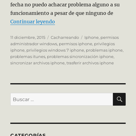
fecha no puedo achacar problema alguno a su
funcionamiento a pesar de que ninguno de
«La Pesadilla del Iphone»
Continuar leyendo
Publicado
Categorías
Etiquetas
11 diciembre, 2015
Cacharreando
Iphone
,
permisos
el
administrador windows
,
permisos iphone
,
privilegios
iphone
,
privilegios windows 7 iphone
,
problemas iphone
,
problemas itunes
,
problemas sincronización iphone
,
sincronizar archivos iphone
,
trasferir archivos iphone
BU
Buscar
por:
CATEGORÍAS