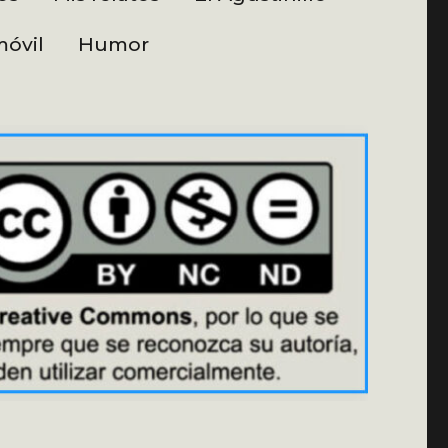
óvil
Humor