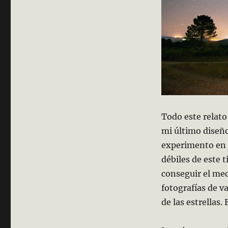
puede
salir
mal
Todo este relato
mi último diseño
experimento en l
débiles de este 
conseguir el me
fotografías de v
de las estrellas.