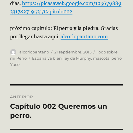
días.
https://picasaweb.google.com/103679889
331782719531/Capitulo002
próximo capítulo:
El perro y la piedra
. Gracias
por llegar hasta aquí.
alcorlopantano.com
Autor
Publicado
Categorías
alcorlopantano
21 septiembre, 2015
Todo sobre
el
Etiquetas
mi Perro
España va bien
,
ley de Murphy
,
mascota
,
perro
,
Yuco
Navegación
ANTERIOR
de
Capítulo 002 Queremos un
Entrada
anterior:
perro.
entradas