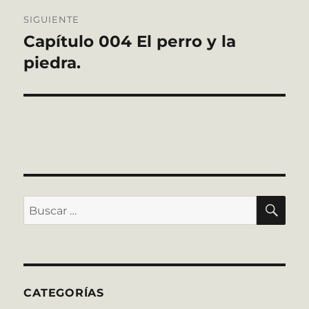
SIGUIENTE
Capítulo 004 El perro y la
Entrada
siguiente:
piedra.
BU
Buscar
por:
CATEGORÍAS