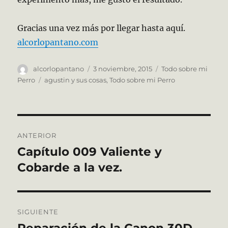
Gracias una vez más por llegar hasta aquí.
alcorlopantano.com
Autor
Publicado
Categorías
alcorlopantano
3 noviembre, 2015
Todo sobre mi
el
Etiquetas
Perro
agustin y sus cosas
,
Todo sobre mi Perro
Navegación
ANTERIOR
de
Capítulo 009 Valiente y
Entrada
anterior:
Cobarde a la vez.
entradas
SIGUIENTE
Reparación de la Canon 30D
Entrada