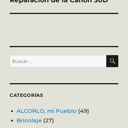
siguiente:
BU
Buscar
por:
CATEGORÍAS
ALCORLO, mi Pueblo
(49)
Bricolaje
(27)