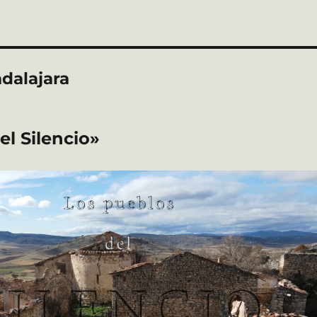
adalajara
l Silencio»