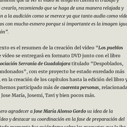
ó crearlo, recomiendo que se haga de una manera relajada y
n a la audición como se merece ya que tanto audio como víd
dos con mucho esmero porque si importante es la imagen igu
ión”.
exto es el resumen de la creación del vídeo “
Los pueblos
e vídeo se entregará en formato DVD junto con el libro
ociación Serranía de Guadalajara
titulado “Despoblados,
andonados”, con este proyecto he estado enredado más
en la creación de los capítulos hasta la edición del libro 
d hemos participado más de
cuarenta personas
, relacionad
o Jose María, Josemi, Tavi y bien pocos más.
iero agradecer a
Jose María Alonso Gordo
su idea de la
ídeo y destacar su coordinación en la fase de preparación del
todo momento fue guiándome sobre las maquetas que le iba