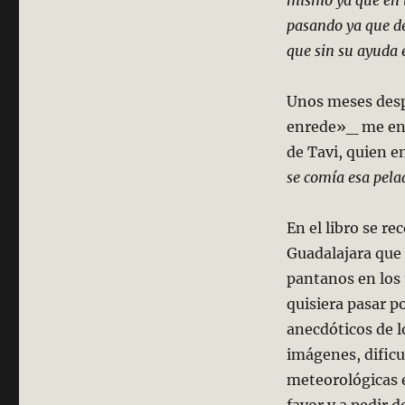
pasando ya que de
que sin su ayuda 
Unos meses desp
enrede»_ me ente
de Tavi, quien e
se comía esa pelad
En el libro se re
Guadalajara que
pantanos en los 
quisiera pasar po
anecdóticos de l
imágenes, dificu
meteorológicas e
favor y a pedir 