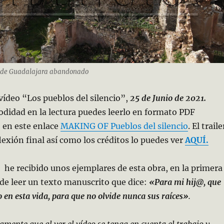
 de Guadalajara abandonado
ídeo “Los pueblos del silencio”,
25 de Junio de 2021.
didad en la lectura puedes leerlo en formato PDF
 en este enlace
MAKING OF Pueblos del silencio
. El traile
flexión final así como los créditos lo puedes ver
AQUÍ.
, he recibido unos ejemplares de esta obra, en la primera
de leer un texto manuscrito que dice:
«Para mi hij@, que
 en esta vida, para que no olvide nunca sus raíces»
.
mente que al ver el vídeo se tenga en cuenta el trabajo y