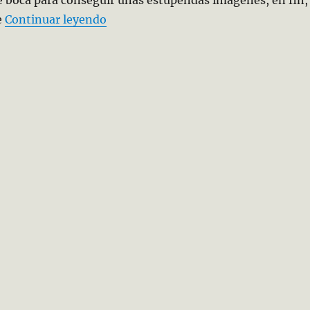
«Making Of de «Los Pueblos del Sile
e
Continuar leyendo