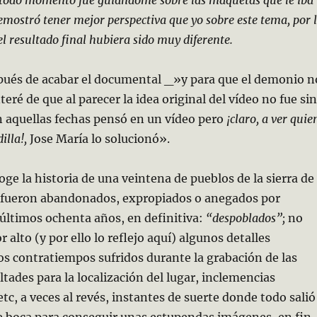
mostró tener mejor perspectiva que yo sobre este tema, por 
el resultado final hubiera sido muy diferente.
ués de acabar el documental _»y para que el demonio n
ré de que al parecer la idea original del vídeo no fue si
n aquellas fechas pensó en un vídeo pero
¡claro, a ver quie
illa!,
Jose María lo solucionó».
coge la historia de una veintena de pueblos de la sierra de
 fueron abandonados, expropiados o anegados por
últimos ochenta años, en definitiva:
“despoblados”;
no
r alto (y por ello lo reflejo aquí) algunos detalles
os contratiempos sufridos durante la grabación de las
ltades para la localización del lugar, inclemencias
tc, a veces al revés, instantes de suerte donde todo salió
de boca para conseguir unas estupendas imágenes, en fin,