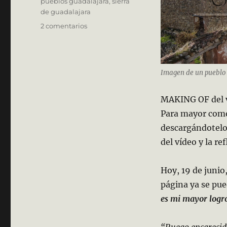
pueblos guadalajara
,
sierra
de guadalajara
en
2 comentarios
Making
Of
de
«Los
Imagen de un pueblo
Pueblos
del
MAKING OF del v
Silencio»
Para mayor como
descargándotelo
del vídeo y la re
Hoy, 19 de junio
página ya se pue
es mi mayor logro
“Ruego encarecida