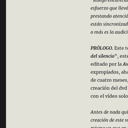
esfuerzo que llev
prestando atenció
están sincroniza
o más es la audic
PRÓLOGO.
Este t
del silencio
”, est
editado por la
As
expropiados, ab
de cuatro meses, 
creación del dv
con el vídeo sol
Antes de nada qu
creación de este v
mismo ya que en 