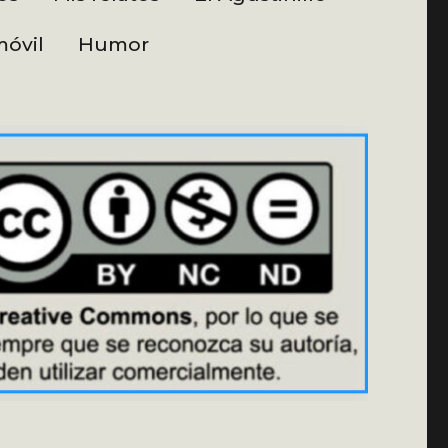
óvil
Humor