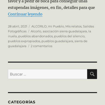
favor y a pedir de boca para conseguir unas
estupendas imágenes, en fin, detalles para que
«Making Of de «Los Pueblos del 
Continuar leyendo
Publicado
Categorías
28 abril, 2021
ALCORLO, mi Pueblo
,
Mis relatos
,
Salidas
el
Etiquetas
Fotográficas
Alcorlo
,
asociación sierra guadalajara
,
la
iruela
,
pueblos abandonados
,
pueblos del silencio
,
pueblos expropiados
,
pueblos guadalajara
,
sierra de
en
guadalajara
2 comentarios
Making
Of
de
«Los
Pueblos
BU
Buscar
del
por:
Silencio»
CATEGORÍAS