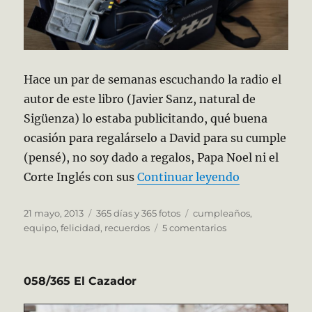
Hace un par de semanas escuchando la radio el
autor de este libro (Javier Sanz, natural de
Sigüenza) lo estaba publicitando, qué buena
ocasión para regalárselo a David para su cumple
(pensé), no soy dado a regalos, Papa Noel ni el
«141/365 Hér
Corte Inglés con sus
Continuar leyendo
Publicado
Categorías
Etiquetas
21 mayo, 2013
365 días y 365 fotos
cumpleaños
,
el
en
equipo
,
felicidad
,
recuerdos
5 comentarios
141/365
Héroes
bajo
058/365 El Cazador
los
palos