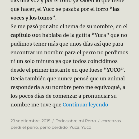
das una voz y por el tono ya saben lo que tiene
que hacer, el Yuco se pasaba por el forro “
las
voces y los tonos
”.
Se me pasó por alto el tema de su nombre, en el
capítulo 001
hablaba de la gatita “Yuca” que no
pudimos tener más que unos días así que para
encontrar un nombre para el perro no perdimos
ni un solo minuto ya que todos coincidimos
desde el primer instante en que fuese “
YUCO
”.
Decía también que nunca pensé que un animal
respondería a su nombre pero me equivoqué, a
los pocos días de comenzar a pronunciar su
«Capítulo 00
nombre me tuve que
Continuar leyendo
Publicado
Categorías
Etiquetas
29 septiembre, 2015
Todo sobre mi Perro
correazos
,
el
perdí el perro
,
perro perdido
,
Yuca
,
Yuco